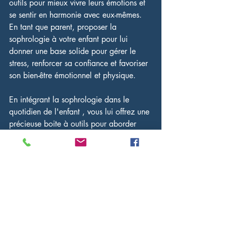
outils pour mieux vivre leurs émotions et 
se sentir en harmonie avec eux-mêmes. 
En tant que parent, proposer la 
sophrologie à votre enfant pour lui 
donner une base solide pour gérer le 
stress, renforcer sa confiance et favoriser 
son bien-être émotionnel et physique.
En intégrant la sophrologie dans le 
quotidien de l'enfant , vous lui offrez une 
précieuse boite à outils pour aborder 
sereinement les défis de la vie.
N'hésitez pas à consulter un sophrologie 
pour des séances de sophrologie 
adaptées et personnalisées qui aideront 
votre enfant à s'épanouir pleinement.
Vous souhaitez en savoir plus? N'hésitez 
pas à me contacter 