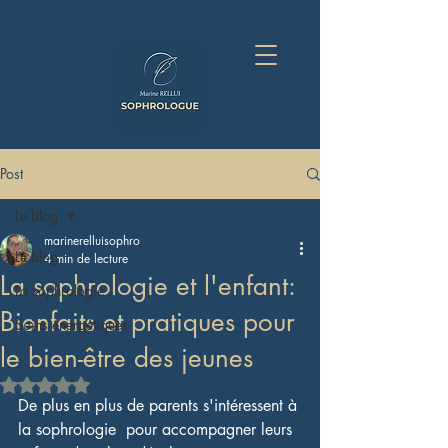
Post
Le blog
marinerelluisophro
Le blog
4 min de lecture
La sophrologie et l'enfant:
La sophrologie
Bienfaits et pratiques pour
Soins énergétiques
le bien-être des jeunes
Noté NaN étoiles sur 5.
De plus en plus de parents s'intéressent à 
la sophrologie  pour accompagner leurs 