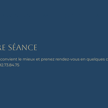
Rdv en ligne
Tarifs
Qui suis-je
FAQ
re séance
 convient le mieux et prenez rendez-vous en quelques c
2.73.84.75